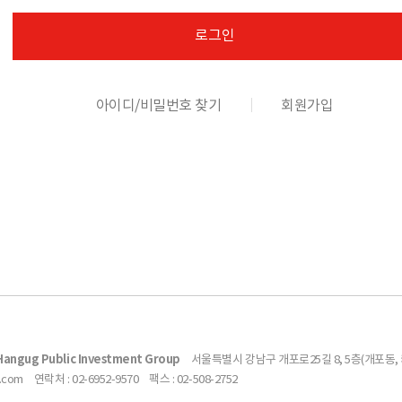
로그인
아이디/비밀번호 찾기
회원가입
gug Public Investment Group
서울특별시 강남구 개포로25길 8, 5층(개포동
.com
연락처 : 02-6952-9570
팩스 : 02-508-2752